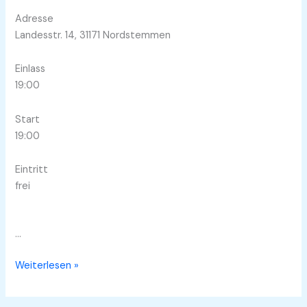
Adresse
Landesstr. 14, 31171 Nordstemmen
Einlass
19:00
Start
19:00
Eintritt
frei
…
Tanz
Weiterlesen »
im
MAI